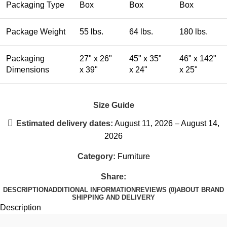
Packaging Type
Box
Box
Box
Package Weight
55 lbs.
64 lbs.
180 lbs.
Packaging
27" x 26"
45" x 35"
46" x 142"
Dimensions
x 39"
x 24"
x 25"
Size Guide
Estimated delivery dates:
August 11, 2026 – August 14,
2026
Category:
Furniture
Share:
DESCRIPTION
ADDITIONAL INFORMATION
REVIEWS (0)
ABOUT BRAND
SHIPPING AND DELIVERY
Description