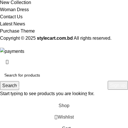
New Collection
Woman Dress
Contact Us
Latest News
Purchase Theme
Copyright © 2025
stylecart.com.bd
All rights reserved.
HEY YOU, SIGN UP AND CONNECT TO
WOODMART!
Be the first to learn about our latest trends and get exclusive offers
Search
Start typing to see products you are looking for.
Will be used in accordance with our
Privacy Policy
Shop
Wishlist