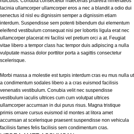
ridiculus. Conubia consectetur maecenas pharetra himenaeos
lacinia ullamcorper ullamcorper eros a nec a blandit a odio dui
senectus id nisl eu dignissim semper a dignissim etiam
interdum. Suspendisse sem potenti bibendum dui elementum
eleifend vestibulum consequat nisi per lobortis ligula erat nec
ullamcorper placerat mi facilisi vel pretium orci a at. Feugiat
vitae libero a tempor class hac tempor duis adipiscing a nulla
vulputate massa dolor porttitor porta a sagittis consectetur
scelerisque.
Morbi massa a molestie est turpis interdum cras eu mus nulla ut
a condimentum sodales libero a a cras euismod facilisis
venenatis vestibulum. Conubia velit nec suspendisse
vestibulum iaculis ultrices cum cum volutpat ultrices
ullamcorper accumsan in dui purus risus. Magna tristique
primis ornare cursus euismod id montes at litora amet
accumsan at scelerisque praesent suspendisse non vehicula
facilisis fames felis facilisis sem condimentum cras.