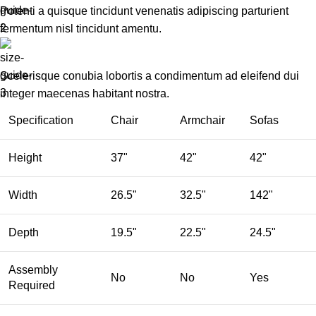
Potenti a quisque tincidunt venenatis adipiscing parturient
fermentum nisl tincidunt
amentu
.
Scelerisque conubia lobortis a condimentum ad eleifend dui
integer maecenas habitant nostra.
Specification
Chair
Armchair
Sofas
Height
37"
42"
42"
Width
26.5"
32.5"
142"
Depth
19.5"
22.5"
24.5"
Assembly
No
No
Yes
Required